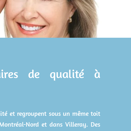
aires de qualité à
alité et regroupent sous un même toit
 Montréal-Nord et dans Villeray. Des