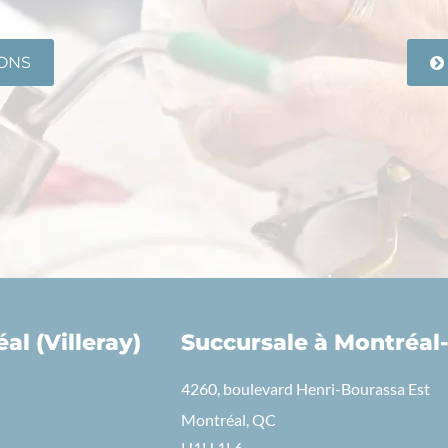
IONS
al (Villeray)
Succursale à Montréal
4260, boulevard Henri-Bourassa Est
Montréal, QC
H1H 1L6