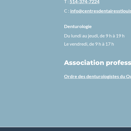
T :
514-374-7224
C :
info@centresdentairesstloui
Denturologie
Du lundi au jeudi, de 9 h à 19 h
Le vendredi, de 9 h à 17 h
Association profess
Ordre des denturologistes du 