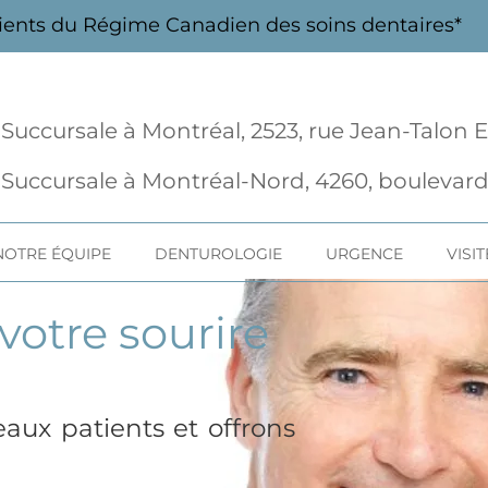
ients du Régime Canadien des soins dentaires*
Succursale à Montréal, 2523, rue Jean-Talon Est
Succursale à Montréal-Nord, 4260, boulevard
NOTRE ÉQUIPE
DENTUROLOGIE
URGENCE
VISI
votre sourire
eaux patients et offrons